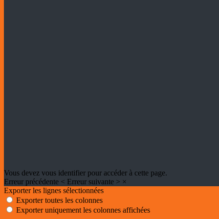
Vous devez vous identifier pour accéder à cette page.
Erreur précédente
<
Erreur suivante
>
×
Exporter les lignes sélectionnées
Exporter toutes les colonnes
Exporter uniquement les colonnes affichées